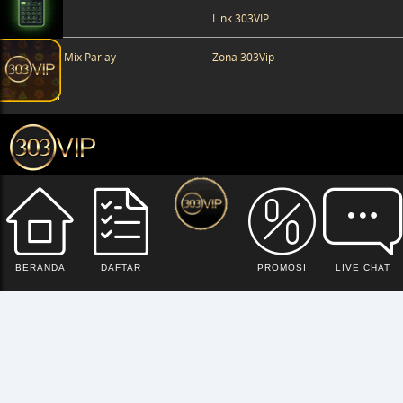
Mobile
Link 303VIP
Kalkulator Mix Parlay
Zona 303Vip
Anti Blokir
303VIP
sebagai tempat judi sportsbook paling digemari oleh pecinta
game judi online karena kualitas yang diberikan 303VIP adalah yang
terbaik. Bermain berbagai pasaran sportsbook hanya dengan satu id
saja. Dengan metode pembayaran terlengkap yang didukung oleh
BERANDA
DAFTAR
PROMOSI
LIVE CHAT
berbagai bank partner kami seperti BCA, Mandiri, CIMB Niaga, BNI, BRI,
Permata Bank, Kospin Jasa, Maybank, Panin Bank, Bank Mega dan
voucher88.
Agen judi bola sportsbook 303VIP menyuguhkan berbagai macam
permainan
judi online
pilihan seperti sportsbook, idnlive & slots, live
casino, bolatangkas, Togel, E-sports dan poker online yang bisa
dimainkan kapan saja dan dimana saja dengan dukungan teknologi