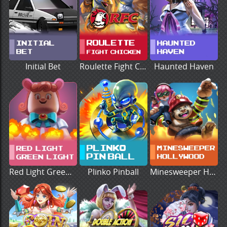
Initial Bet
Haunted Haven
Roulette Fight Chicken
Red Light Green Light
Plinko Pinball
Minesweeper Hollywood