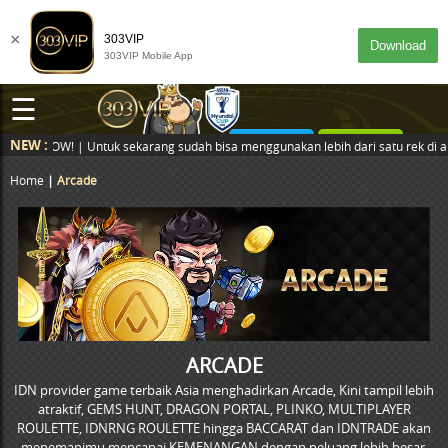
×
303VIP
Download
303VIP Mobile App
☰
NEW :
DESKTOP
MASUK
loh, WOOOW! | Untuk sekarang sudah bisa menggunakan lebih dari satu rek di
Home
Arcade
ARCADE
IDN provider game terbaik Asia menghadirkan Arcade, Kini tampil lebih
atraktif, GEMS HUNT, DRAGON PORTAL, PLINKO, MULTIPLAYER
ROULETTE, IDNRNG ROULETTE hingga BACCARAT dan IDNTRADE akan
menemanimu mencapai KEMENANGAN dengan peluang lebih besar.